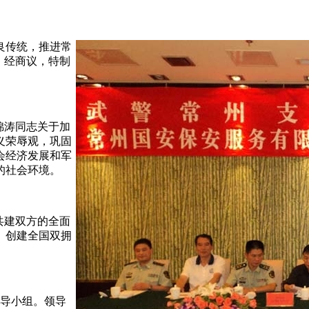
良传统，推进常
，经商议，特制
锦涛同志关于加
义荣辱观，巩固
会经济发展和军
的社会环境。
共建双方的全面
、创建全国双拥
领导小组。领导