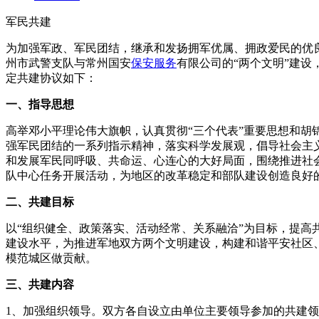
军民共建
为加强军政、军民团结，继承和发扬拥军优属、拥政爱民的优
州市武警支队与常州国安
保安服务
有限公司的“两个文明”建设
定共建协议如下：
一、指导思想
高举邓小平理论伟大旗帜，认真贯彻“三个代表”重要思想和胡
强军民团结的一系列指示精神，落实科学发展观，倡导社会主
和发展军民同呼吸、共命运、心连心的大好局面，围绕推进社
队中心任务开展活动，为地区的改革稳定和部队建设创造良好
二、共建目标
以“组织健全、政策落实、活动经常、关系融洽”为目标，提高
建设水平，为推进军地双方两个文明建设，构建和谐平安社区
模范城区做贡献。
三、共建内容
1、加强组织领导。双方各自设立由单位主要领导参加的共建